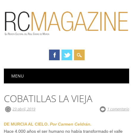
Menú principal
Saltar
MENU
al
contenido
COBATILLAS LA VIEJA
23 abril, 2019
1 comentario
DE MURCIA AL CIELO.
Por Carmen Celdrán.
Hace 4.000 años el ser humano no había transformado el valle