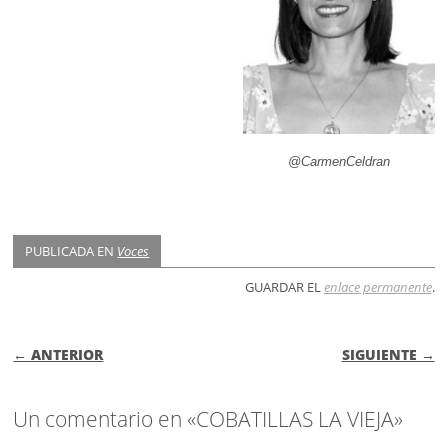
@CarmenCeldran
PUBLICADA EN
Voces
GUARDAR EL
enlace permanente
.
NAVEGACIÓN DE ENTRADAS
← ANTERIOR
SIGUIENTE →
Un comentario en «COBATILLAS LA VIEJA»