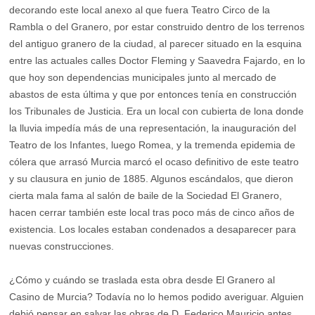
decorando este local anexo al que fuera Teatro Circo de la
Rambla o del Granero, por estar construido dentro de los terrenos
del antiguo granero de la ciudad, al parecer situado en la esquina
entre las actuales calles Doctor Fleming y Saavedra Fajardo, en lo
que hoy son dependencias municipales junto al mercado de
abastos de esta última y que por entonces tenía en construcción
los Tribunales de Justicia. Era un local con cubierta de lona donde
la lluvia impedía más de una representación, la inauguración del
Teatro de los Infantes, luego Romea, y la tremenda epidemia de
cólera que arrasó Murcia marcó el ocaso definitivo de este teatro
y su clausura en junio de 1885. Algunos escándalos, que dieron
cierta mala fama al salón de baile de la Sociedad El Granero,
hacen cerrar también este local tras poco más de cinco años de
existencia. Los locales estaban condenados a desaparecer para
nuevas construcciones.
¿Cómo y cuándo se traslada esta obra desde El Granero al
Casino de Murcia? Todavía no lo hemos podido averiguar. Alguien
debió pensar en salvar las obras de D. Federico Mauricio antes