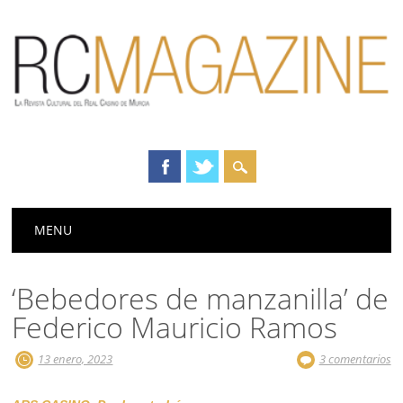
Menú principal
Saltar
MENU
al
contenido
‘Bebedores de manzanilla’ de
Federico Mauricio Ramos
13 enero, 2023
3 comentarios