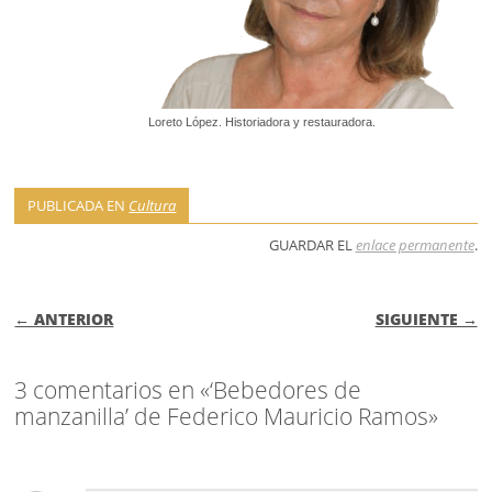
Loreto López. Historiadora y restauradora.
PUBLICADA EN
Cultura
GUARDAR EL
enlace permanente
.
NAVEGACIÓN DE ENTRADAS
← ANTERIOR
SIGUIENTE →
3 comentarios en «‘Bebedores de
manzanilla’ de Federico Mauricio Ramos»