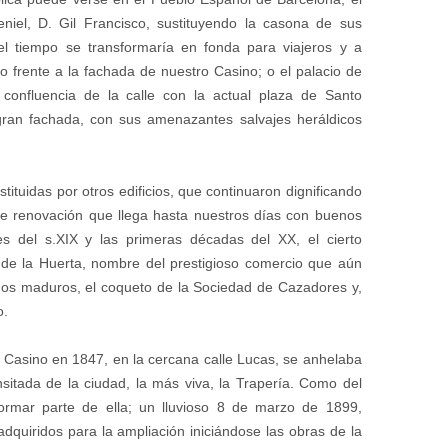
niel, D. Gil Francisco, sustituyendo la casona de sus
l tiempo se transformaría en fonda para viajeros y a
sto frente a la fachada de nuestro Casino; o el palacio de
confluencia de la calle con la actual plaza de Santo
ran fachada, con sus amenazantes salvajes heráldicos
tituidas por otros edificios, que continuaron dignificando
nte renovación que llega hasta nuestros días con buenos
les del s.XIX y las primeras décadas del XX, el cierto
a de la Huerta, nombre del prestigioso comercio que aún
nos maduros, el coqueto de la Sociedad de Cazadores y,
o.
 Casino en 1847, en la cercana calle Lucas, se anhelaba
nsitada de la ciudad, la más viva, la Trapería. Como del
 formar parte de ella; un lluvioso 8 de marzo de 1899,
 adquiridos para la ampliación iniciándose las obras de la