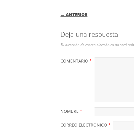
NAVEGACIÓN DE
← ANTERIOR
Deja una respuesta
Tu dirección de correo electrónico no será pub
COMENTARIO
*
NOMBRE
*
CORREO ELECTRÓNICO
*