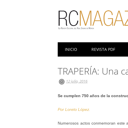
Menú principal
Saltar
INICIO
REVISTA PDF
al
contenido
TRAPERÍA: Una ca
12 julio, 2016
Se cumplen 750 años de la construcc
Por Loreto López.
Numerosos actos conmemoran este año