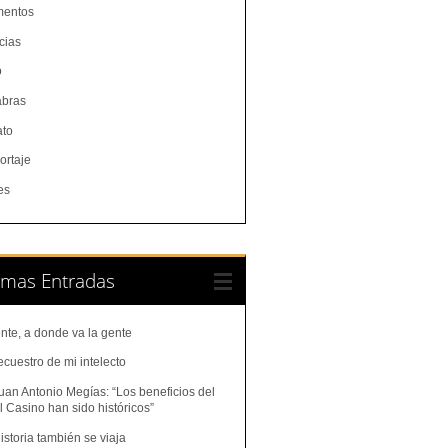
entos
cias
o
abras
ato
ortaje
es
imas Entradas
nte, a donde va la gente
ecuestro de mi intelecto
uan Antonio Megías: “Los beneficios del
 Casino han sido históricos”
istoria también se viaja