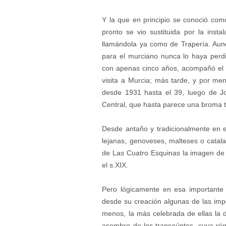
Y la que en principio se conoció como
pronto se vio sustituida por la inst
llamándola ya como de Trapería. Aun
para el murciano nunca lo haya perd
con apenas cinco años, acompañó el qu
visita a Murcia; más tarde, y por me
desde 1931 hasta el 39, luego de J
Central, que hasta parece una broma
Desde antaño y tradicionalmente en e
lejanas, genoveses, malteses o catal
de Las Cuatro Esquinas la imagen de S
el s.XIX.
Pero lógicamente en esa importante 
desde su creación algunas de las imp
menos, la más celebrada de ellas la d
asombro de los transeúntes, cuya rép