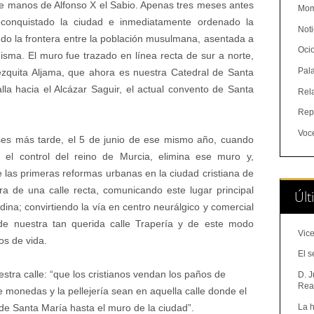
e manos de Alfonso X el Sabio. Apenas tres meses antes
Mom
econquistado la ciudad e inmediatamente ordenado la
Noti
do la frontera entre la población musulmana, asentada a
Oci
 misma. El muro fue trazado en línea recta de sur a norte,
Pal
ezquita Aljama, que ahora es nuestra Catedral de Santa
lla hacia el Alcázar Saguir, el actual convento de Santa
Rel
Rep
Voc
es más tarde, el 5 de junio de ese mismo año, cuando
 el control del reino de Murcia, elimina ese muro y,
 las primeras reformas urbanas en la ciudad cristiana de
ra de una calle recta, comunicando este lugar principal
Últ
dina; convirtiendo la vía en centro neurálgico y comercial
 de nuestra tan querida calle Trapería y de este modo
Vice
s de vida.
El s
estra calle: “que los cristianos vendan los paños de
D. J
Real
e monedas y la pellejería sean en aquella calle donde el
La h
 de Santa María hasta el muro de la ciudad”.