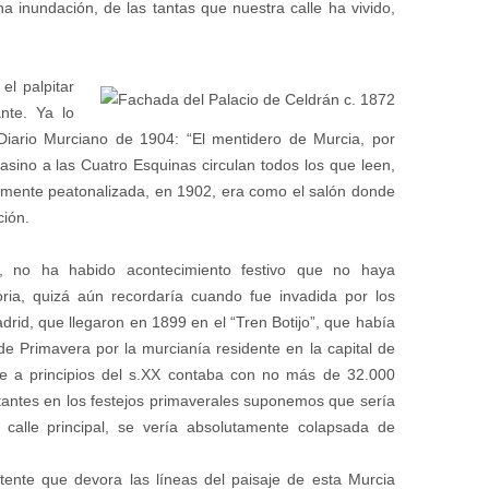
 inundación, de las tantas que nuestra calle ha vivido,
el palpitar
nte. Ya lo
 Diario Murciano de 1904: “El mentidero de Murcia, por
Casino a las Cuatro Esquinas circulan todos los que leen,
mente peatonalizada, en 1902, era como el salón donde
ción.
ad, no ha habido acontecimiento festivo que no haya
oria, quizá aún recordaría cuando fue invadida por los
drid, que llegaron en 1899 en el “Tren Botijo”, que había
s de Primavera por la murcianía residente en la capital de
e a principios del s.XX contaba con no más de 32.000
itantes en los festejos primaverales suponemos que sería
calle principal, se vería absolutamente colapsada de
otente que devora las líneas del paisaje de esta Murcia