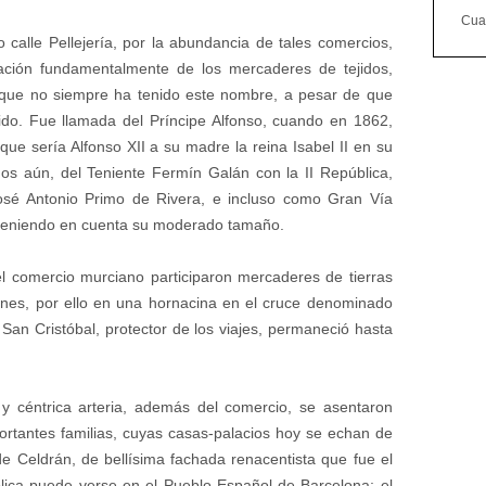
Cuan
 calle Pellejería, por la abundancia de tales comercios,
alación fundamentalmente de los mercaderes de tejidos,
que no siempre ha tenido este nombre, a pesar de que
ido. Fue llamada del Príncipe Alfonso, cuando en 1862,
e sería Alfonso XII a su madre la reina Isabel II en su
nos aún, del Teniente Fermín Galán con la II República,
osé Antonio Primo de Rivera, e incluso como Gran Vía
 teniendo en cuenta su moderado tamaño.
l comercio murciano participaron mercaderes de tierras
anes, por ello en una hornacina en el cruce denominado
an Cristóbal, protector de los viajes, permaneció hasta
y céntrica arteria, además del comercio, se asentaron
ortantes familias, cuyas casas-palacios hoy se echan de
e Celdrán, de bellísima fachada renacentista que fue el
lica puede verse en el Pueblo Español de Barcelona; el