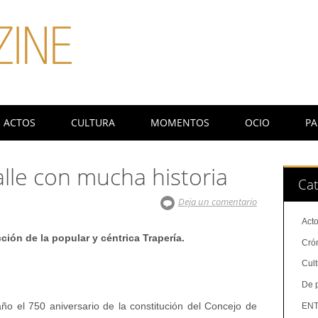
ACTOS
CULTURA
MOMENTOS
OCIO
PA
lle con mucha historia
Cat
Deja un comentario
Act
ión de la popular y céntrica Trapería.
Cró
Cul
De 
 el 750 aniversario de la constitución del Concejo de
ENT