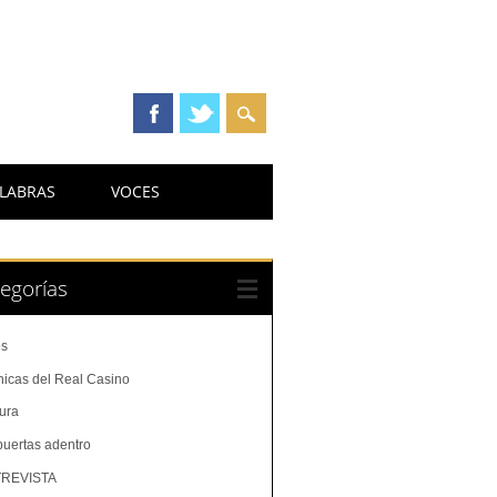
LABRAS
VOCES
egorías
os
nicas del Real Casino
tura
puertas adentro
REVISTA