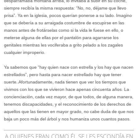
desparramaba montaña arriba, lo invitaba a subir en su coche,
siempre recibía la misma respuesta: “No, no, déjame que llevo
prisa”. Ya en la iglesia, pocos querían ponerse a su lado. Imagino
que se debería a su arraigada costumbre de escupirse en las
manos antes de frotárselas como si la vida le fuese en ello, o
meterse alguna de ellas por el pantalón para agarrarse los
genitales mientras les vociferaba a grito pelado a los zagales
cualquier improperio.
Ya sabemos que “hay quien nace con estrella y los hay que nacen
estrellados”, pero hasta para nacer estrellado hay que tener
suerte. Afortunadamente, nada tienen que ver los tiempos que
vivimos con los que se vivieron hace apenas cincuenta años. La
concienciación, cada vez mayor, de que todos, de alguna manera,
tenemos discapacidades, y el reconocimiento de los derechos de
aquellos que las tienen en mayor grado, no cabe duda de que nos
baja un poco más del árbol y nos humaniza unos cuantos pasos.
A QUIENES ERAN COMO ÉL SE LES ESCONDÍA EN