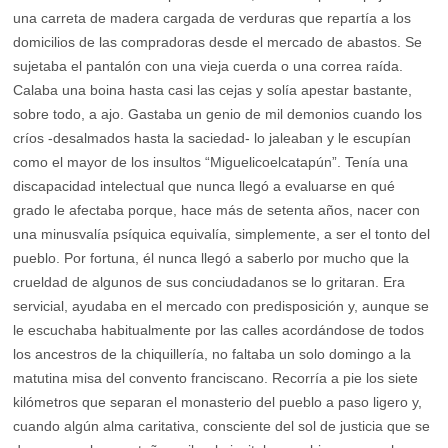
una carreta de madera cargada de verduras que repartía a los
domicilios de las compradoras desde el mercado de abastos. Se
sujetaba el pantalón con una vieja cuerda o una correa raída.
Calaba una boina hasta casi las cejas y solía apestar bastante,
sobre todo, a ajo. Gastaba un genio de mil demonios cuando los
críos -desalmados hasta la saciedad- lo jaleaban y le escupían
como el mayor de los insultos “Miguelicoelcatapún”. Tenía una
discapacidad intelectual que nunca llegó a evaluarse en qué
grado le afectaba porque, hace más de setenta años, nacer con
una minusvalía psíquica equivalía, simplemente, a ser el tonto del
pueblo. Por fortuna, él nunca llegó a saberlo por mucho que la
crueldad de algunos de sus conciudadanos se lo gritaran. Era
servicial, ayudaba en el mercado con predisposición y, aunque se
le escuchaba habitualmente por las calles acordándose de todos
los ancestros de la chiquillería, no faltaba un solo domingo a la
matutina misa del convento franciscano. Recorría a pie los siete
kilómetros que separan el monasterio del pueblo a paso ligero y,
cuando algún alma caritativa, consciente del sol de justicia que se