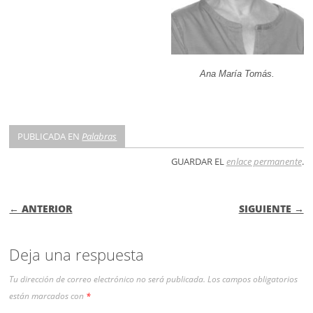
Ana María Tomás.
PUBLICADA EN
Palabras
GUARDAR EL
enlace permanente
.
NAVEGACIÓN DE ENTRADAS
← ANTERIOR
SIGUIENTE →
Deja una respuesta
Tu dirección de correo electrónico no será publicada.
Los campos obligatorios
están marcados con
*