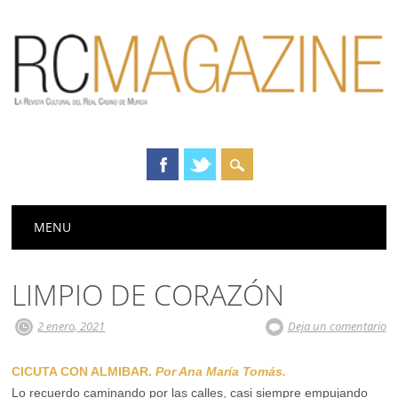
Menú principal
Saltar
MENU
al
contenido
LIMPIO DE CORAZÓN
2 enero, 2021
Deja un comentario
CICUTA CON ALMIBAR.
Por Ana María Tomás.
Lo recuerdo caminando por las calles, casi siempre empujando