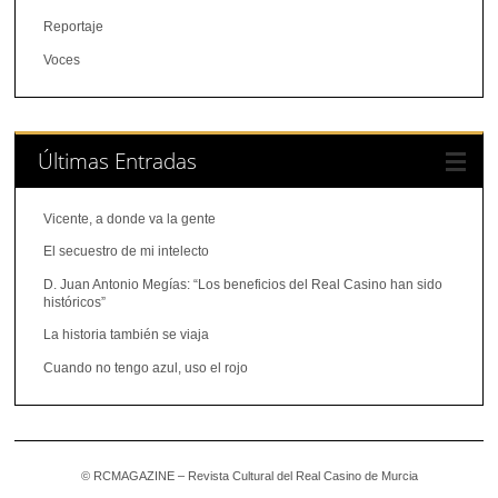
Reportaje
Voces
Últimas Entradas
Vicente, a donde va la gente
El secuestro de mi intelecto
D. Juan Antonio Megías: “Los beneficios del Real Casino han sido
históricos”
La historia también se viaja
Cuando no tengo azul, uso el rojo
© RCMAGAZINE – Revista Cultural del Real Casino de Murcia