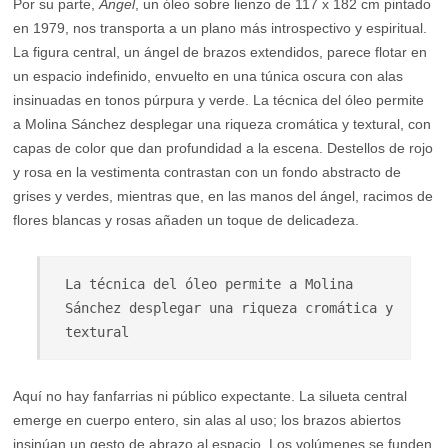
Por su parte,
Ángel
, un óleo sobre lienzo de 117 x 182 cm pintado
en 1979, nos transporta a un plano más introspectivo y espiritual.
La figura central, un ángel de brazos extendidos, parece flotar en
un espacio indefinido, envuelto en una túnica oscura con alas
insinuadas en tonos púrpura y verde. La técnica del óleo permite
a Molina Sánchez desplegar una riqueza cromática y textural, con
capas de color que dan profundidad a la escena. Destellos de rojo
y rosa en la vestimenta contrastan con un fondo abstracto de
grises y verdes, mientras que, en las manos del ángel, racimos de
flores blancas y rosas añaden un toque de delicadeza.
La técnica del óleo permite a Molina 
Sánchez desplegar una riqueza cromática y 
textural
Aquí no hay fanfarrias ni público expectante. La silueta central
emerge en cuerpo entero, sin alas al uso; los brazos abiertos
insinúan un gesto de abrazo al espacio. Los volúmenes se funden