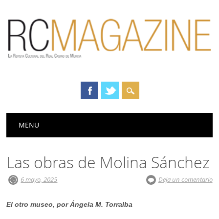
Menú principal
Saltar
MENU
al
contenido
Las obras de Molina Sánchez
6 mayo, 2025
Deja un comentario
El otro museo, por Ángela M. Torralba