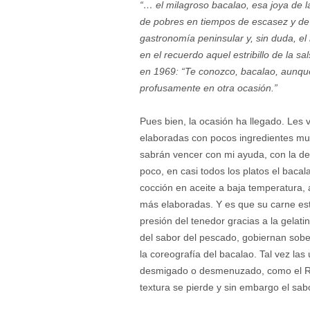
“… el milagroso bacalao, esa joya de 
de pobres en tiempos de escasez y de 
gastronomía peninsular y, sin duda, el
en el recuerdo aquel estribillo de la 
en 1969: “Te conozco, bacalao, aunqu
profusamente en otra ocasión.”
Pues bien, la ocasión ha llegado. Les 
elaboradas con pocos ingredientes muy
sabrán vencer con mi ayuda, con la de 
poco, en casi todos los platos el baca
cocción en aceite a baja temperatura,
más elaboradas. Y es que su carne est
presión del tenedor gracias a la gelati
del sabor del pescado, gobiernan sober
la coreografía del bacalao. Tal vez la
desmigado o desmenuzado, como el Rin
textura se pierde y sin embargo el sab