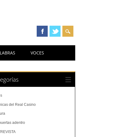
LABRAS
VOCES
egorías
os
nicas del Real Casino
tura
puertas adentro
REVISTA