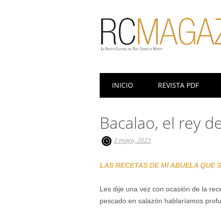
Menú principal
Saltar
INICIO
REVISTA PDF
al
contenido
Bacalao, el rey de
2 mayo, 2023
LAS RECETAS DE MI ABUELA QUE SO
Les dije una vez con ocasión de la rec
pescado en salazón hablaríamos profu