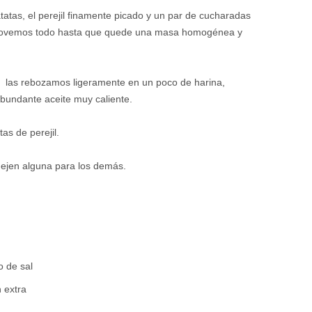
tatas, el perejil finamente picado y un par de cucharadas
emovemos todo hasta que quede una masa homogénea y
, las rebozamos ligeramente en un poco de harina,
abundante aceite muy caliente.
s de perejil.
dejen alguna para los demás.
o de sal
n extra