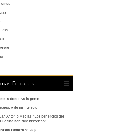
entos
cias
o
abras
ato
ortaje
es
imas Entradas
nte, a donde va la gente
ecuestro de mi intelecto
uan Antonio Megías: “Los beneficios del
 Casino han sido históricos”
istoria también se viaja