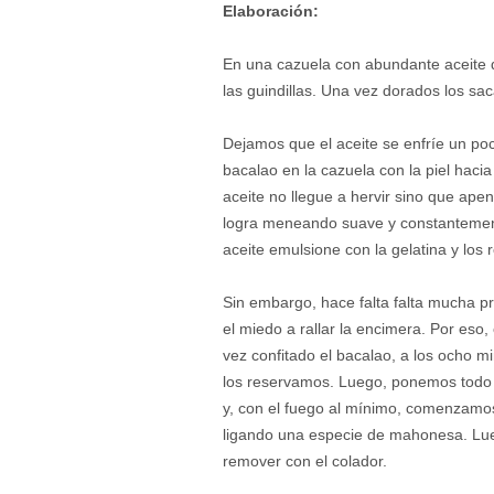
Elaboración:
En una cazuela con abundante aceite d
las guindillas. Una vez dorados los s
Dejamos que el aceite se enfríe un po
bacalao en la cazuela con la piel haci
aceite no llegue a hervir sino que apen
logra meneando suave y constantemente
aceite emulsione con la gelatina y los
Sin embargo, hace falta falta mucha 
el miedo a rallar la encimera. Por eso
vez confitado el bacalao, a los ocho m
los reservamos. Luego, ponemos todo e
y, con el fuego al mínimo, comenzamos
ligando una especie de mahonesa. Lue
remover con el colador.