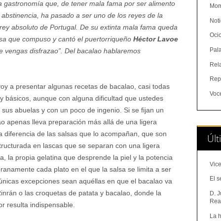
la gastronomía que, de tener mala fama por ser alimento
Mom
abstinencia, ha pasado a ser uno de los reyes de la
Noti
 rey absoluto de Portugal. De su extinta mala fama queda
Oci
salsa que compuso y cantó el puertorriqueño
Héctor Lavoe
Pal
e vengas disfrazao”. Del bacalao hablaremos
Rel
Rep
voy a presentar algunas recetas de bacalao, casi todas
Voc
 básicos, aunque con alguna dificultad que ustedes
sus abuelas y con un poco de ingenio. Si se fijan un
lao apenas lleva preparación más allá de una ligera
 a diferencia de las salsas que lo acompañan, que son
Últ
ructurada en lascas que se separan con una ligera
na, la propia gelatina que desprende la piel y la potencia
Vice
anamente cada plato en el que la salsa se limita a ser
El s
s únicas excepciones sean aquéllas en que el bacalao va
rán o las croquetas de patata y bacalao, donde la
D. J
Real
or resulta indispensable.
La h