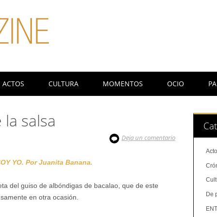
ACTOS
CULTURA
MOMENTOS
OCIO
PA
 la salsa
Cat
Deja un comentario
Act
Y YO. Por Juanita Banana.
Cró
Cul
eta del guiso de albóndigas de bacalao, que de este
De 
samente en otra ocasión.
ENT